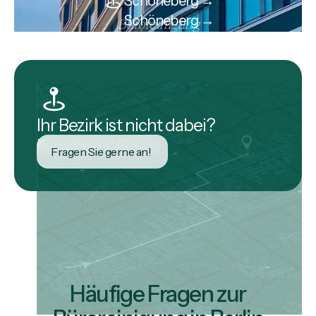
Schöneberg →
Schöneberg →
Büroreinigung
Ihr Bezirk ist nicht dabei?
Kontaktieren Sie uns
Fragen Sie gerne an!
Häufige Fragen zur