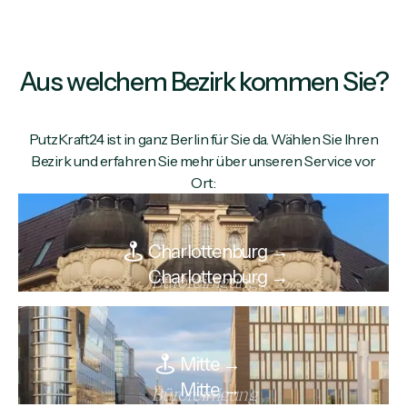
Aus welchem Bezirk kommen Sie?
PutzKraft24 ist in ganz Berlin für Sie da. Wählen Sie Ihren
Bezirk und erfahren Sie mehr über unseren Service vor
Ort:
Charlottenburg →
Charlottenburg →
Büroreinigung
Mitte →
Mitte →
Büroreinigung