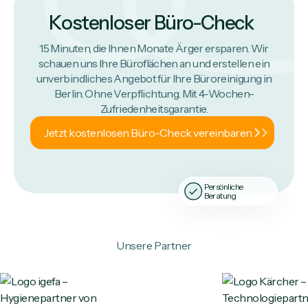
gleichbleibende Qualität. Sie zahlen nur die
Kostenloser Büro-Check
tatsächliche Reinigungsleistung, ohne versteckte
Personalkosten.
15 Minuten, die Ihnen Monate Ärger ersparen. Wir
schauen uns Ihre Büroflächen an und erstellen ein
unverbindliches Angebot für Ihre Büroreinigung in
Berlin. Ohne Verpflichtung. Mit 4-Wochen-
Zufriedenheitsgarantie.
Jetzt kostenlosen Büro-Check vereinbaren
Persönliche
Beratung
Unsere Partner