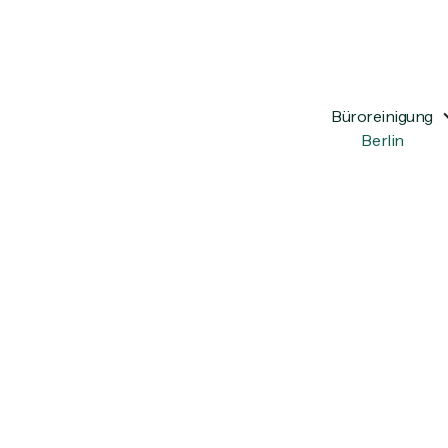
Büroreinigung
Berlin
ng in Berlin-Friedrichshain?
-Friedrichshain für gründliche
re Preise. Jetzt Büro-Check anfragen!