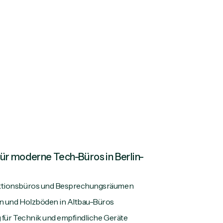
̈r moderne Tech-Büros in Berlin-
ktionsbüros und Besprechungsräumen
n und Holzböden in Altbau-Büros
 für Technik und empfindliche Geräte