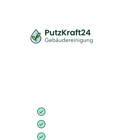
Suchen Sie eine zuverlässige Büroreinigu
PutzKraft24 ist Ihr Top-Partner in Berlin
Reinigung, persönliche Beratung und fai
Ihr Top-Partner in Berlin-Friedrichshain
Zuverlässig & gründlich!
100 % persönliche Beratung