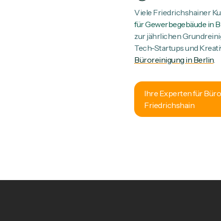
Viele Friedrichshainer K
für Gewerbegebäude in B
zur jährlichen Grundreini
Tech-Startups und Kreat
Büroreinigung in Berlin
.
Ihre Experten für Bür
Friedrichshain